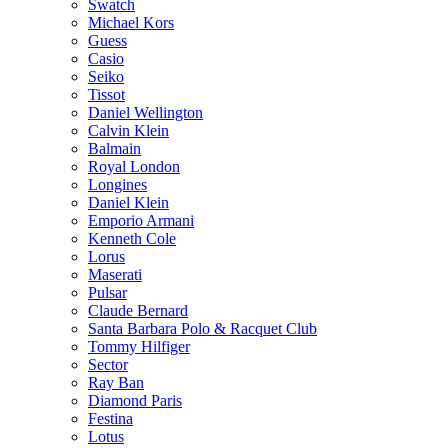
Swatch
Michael Kors
Guess
Casio
Seiko
Tissot
Daniel Wellington
Calvin Klein
Balmain
Royal London
Longines
Daniel Klein
Emporio Armani
Kenneth Cole
Lorus
Maserati
Pulsar
Claude Bernard
Santa Barbara Polo & Racquet Club
Tommy Hilfiger
Sector
Ray Ban
Diamond Paris
Festina
Lotus