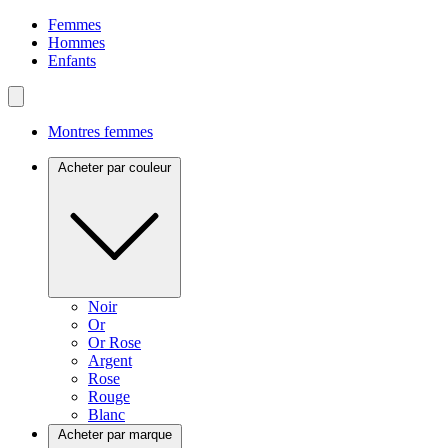
Femmes
Hommes
Enfants
Montres femmes
Acheter par couleur
Noir
Or
Or Rose
Argent
Rose
Rouge
Blanc
Acheter par marque