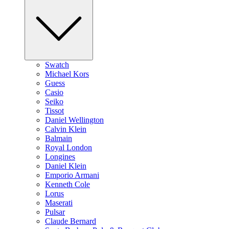
Swatch
Michael Kors
Guess
Casio
Seiko
Tissot
Daniel Wellington
Calvin Klein
Balmain
Royal London
Longines
Daniel Klein
Emporio Armani
Kenneth Cole
Lorus
Maserati
Pulsar
Claude Bernard