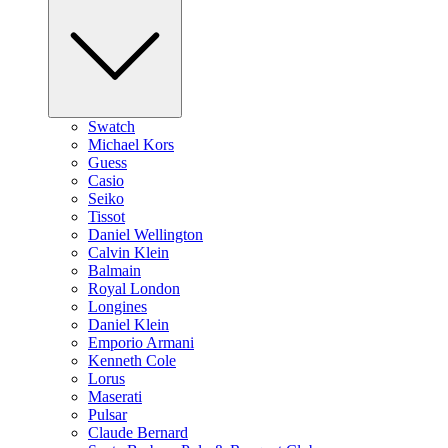
Swatch
Michael Kors
Guess
Casio
Seiko
Tissot
Daniel Wellington
Calvin Klein
Balmain
Royal London
Longines
Daniel Klein
Emporio Armani
Kenneth Cole
Lorus
Maserati
Pulsar
Claude Bernard