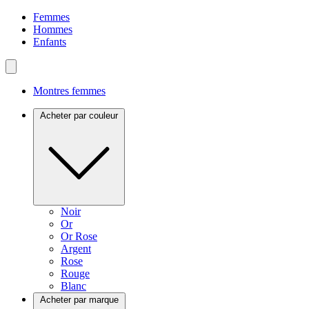
Femmes
Hommes
Enfants
Montres femmes
Acheter par couleur
Noir
Or
Or Rose
Argent
Rose
Rouge
Blanc
Acheter par marque