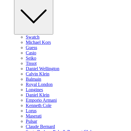
Swatch
Michael Kors
Guess
Casio
Seiko
Tissot
Daniel Wellington
Calvin Klein
Balmain
Royal London
Longines
Daniel Klein
Emporio Armani
Kenneth Cole
Lorus
Maserati
Pulsar
Claude Bernard