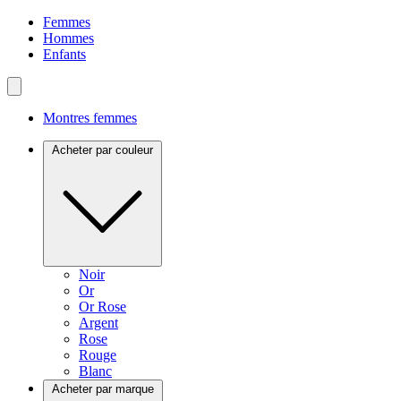
Femmes
Hommes
Enfants
Montres femmes
Acheter par couleur
Noir
Or
Or Rose
Argent
Rose
Rouge
Blanc
Acheter par marque