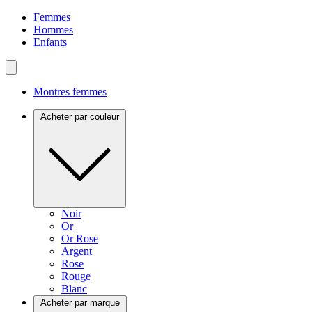
Femmes
Hommes
Enfants
Montres femmes
Acheter par couleur
Noir
Or
Or Rose
Argent
Rose
Rouge
Blanc
Acheter par marque