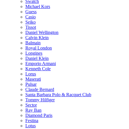
Swatch
Michael Kors
Guess
Casio
Seiko
Tissot
Daniel Wellington
Calvin Klein
Balmain
Royal London
Longines
Daniel Klein
Emporio Armani
Kenneth Cole
Lorus
Maserati
Pulsar
Claude Bernard
Santa Barbara Polo & Racquet Club
Tommy Hilfiger
Sector
Ray Ban
Diamond Paris
Festina
Lotus