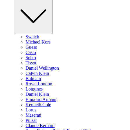
Swatch
Michael Kors
Guess
Casio
Seiko
Tissot
Daniel Wellington
Calvin Klein
Balmain
Royal London
Longines
Daniel Klein
Emporio Armani
Kenneth Cole
Lorus
Maserati
Pulsar
Claude Bernard