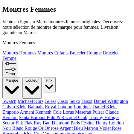
Montres Femmes
Vente en ligne au Maroc montres femmes originales. Découvrez
notre sélection de montres de marque pour femmes. Livraison
gratuite au Maroc.
Montres Femmes
Montres Hommes
Montres Enfants
Bracelet Homme
Bracelet
Femme
Filtrer
Marque
Couleur
Prix
Swatch
Michael Kors
Guess
Casio
Seiko
Tissot
Daniel Wellington
Calvin Klein
Balmain
Royal London
Longines
Daniel Klein
Emporio Armani
Kenneth Cole
Lorus
Maserati
Pulsar
Claude
Bernard
Santa Barbara Polo & Racquet Club
Tommy Hilfiger
Sector
Flik Flak
Ray Ban
Diamond Paris
Festina
Henry London
Noir
Blanc
Rouge
Or
Or rose
Argent
Bleu
Marron
Violet
Rose
Rose rubis
Bleu Ciel
Vert sombre
turquoise
vert