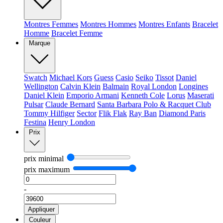
Montres Femmes
Montres Hommes
Montres Enfants
Bracelet
Homme
Bracelet Femme
Marque
Swatch
Michael Kors
Guess
Casio
Seiko
Tissot
Daniel
Wellington
Calvin Klein
Balmain
Royal London
Longines
Daniel Klein
Emporio Armani
Kenneth Cole
Lorus
Maserati
Pulsar
Claude Bernard
Santa Barbara Polo & Racquet Club
Tommy Hilfiger
Sector
Flik Flak
Ray Ban
Diamond Paris
Festina
Henry London
Prix
prix minimal
prix maximum
-
Appliquer
Couleur