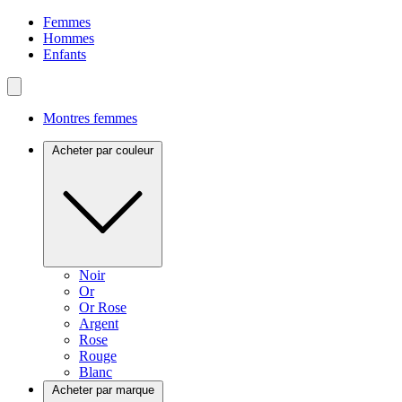
Femmes
Hommes
Enfants
Montres femmes
Acheter par couleur
Noir
Or
Or Rose
Argent
Rose
Rouge
Blanc
Acheter par marque