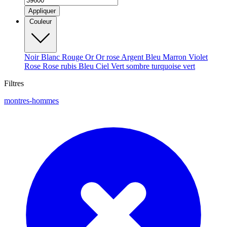
Appliquer
Couleur
Noir
Blanc
Rouge
Or
Or rose
Argent
Bleu
Marron
Violet
Rose
Rose rubis
Bleu Ciel
Vert sombre
turquoise
vert
Filtres
montres-hommes