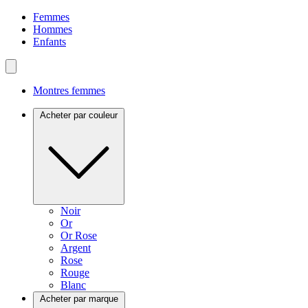
Femmes
Hommes
Enfants
Montres femmes
Acheter par couleur
Noir
Or
Or Rose
Argent
Rose
Rouge
Blanc
Acheter par marque