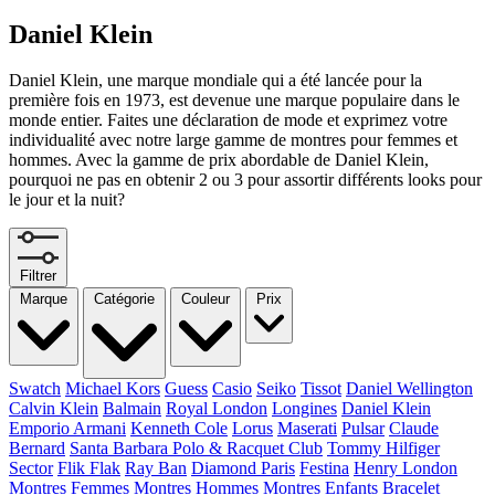
Daniel Klein
Daniel Klein, une marque mondiale qui a été lancée pour la
première fois en 1973, est devenue une marque populaire dans le
monde entier. Faites une déclaration de mode et exprimez votre
individualité avec notre large gamme de montres pour femmes et
hommes. Avec la gamme de prix abordable de Daniel Klein,
pourquoi ne pas en obtenir 2 ou 3 pour assortir différents looks pour
le jour et la nuit?
Filtrer
Marque
Catégorie
Couleur
Prix
Swatch
Michael Kors
Guess
Casio
Seiko
Tissot
Daniel Wellington
Calvin Klein
Balmain
Royal London
Longines
Daniel Klein
Emporio Armani
Kenneth Cole
Lorus
Maserati
Pulsar
Claude
Bernard
Santa Barbara Polo & Racquet Club
Tommy Hilfiger
Sector
Flik Flak
Ray Ban
Diamond Paris
Festina
Henry London
Montres Femmes
Montres Hommes
Montres Enfants
Bracelet