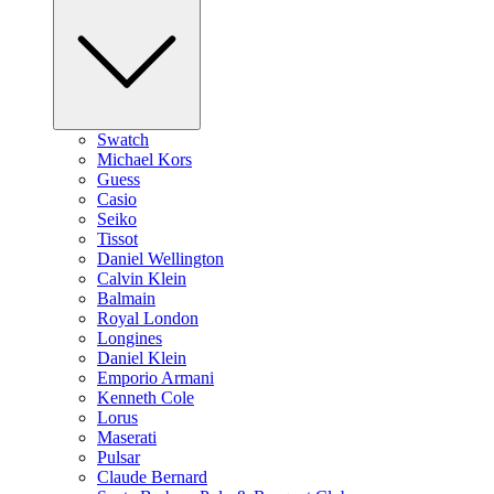
Swatch
Michael Kors
Guess
Casio
Seiko
Tissot
Daniel Wellington
Calvin Klein
Balmain
Royal London
Longines
Daniel Klein
Emporio Armani
Kenneth Cole
Lorus
Maserati
Pulsar
Claude Bernard