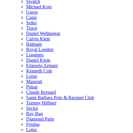
Swatch
Michael Kors
Guess
Casio
Seiko
Tissot
Daniel Wellington
Calvin Klein
Balmain
Royal London
Longines
Daniel Klein
Emporio Armani
Kenneth Cole
Lorus
Maserati
Pulsar
Claude Bernard
Santa Barbara Polo & Racquet Club
Tommy Hilfiger
Sector
Ray Ban
Diamond Paris
Festina
Lotus