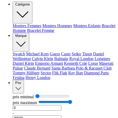
Catégorie
Montres Femmes
Montres Hommes
Montres Enfants
Bracelet
Homme
Bracelet Femme
Marque
Swatch
Michael Kors
Guess
Casio
Seiko
Tissot
Daniel
Wellington
Calvin Klein
Balmain
Royal London
Longines
Daniel Klein
Emporio Armani
Kenneth Cole
Lorus
Maserati
Pulsar
Claude Bernard
Santa Barbara Polo & Racquet Club
Tommy Hilfiger
Sector
Flik Flak
Ray Ban
Diamond Paris
Festina
Henry London
Prix
prix minimal
prix maximum
-