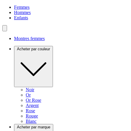
Femmes
Hommes
Enfants
Montres femmes
Acheter par couleur
Noir
Or
Or Rose
Argent
Rose
Rouge
Blanc
Acheter par marque