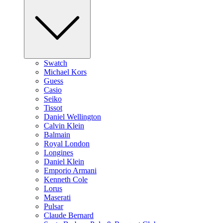
Swatch
Michael Kors
Guess
Casio
Seiko
Tissot
Daniel Wellington
Calvin Klein
Balmain
Royal London
Longines
Daniel Klein
Emporio Armani
Kenneth Cole
Lorus
Maserati
Pulsar
Claude Bernard