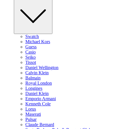
Swatch
Michael Kors
Guess
Casio
Seiko
Tissot
Daniel Wellington
Calvin Klein
Balmain
Royal London
Longines
Daniel Klein
Emporio Armani
Kenneth Cole
Lorus
Maserati
Pulsar
Claude Bernard