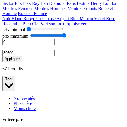
Sector
Flik Flak
Ray Ban
Diamond Paris
Festina
Henry London
Montres Femmes
Montres Hommes
Montres Enfants
Bracelet
Homme
Bracelet Femme
Noir
Blanc
Rouge
Or
Or rose
Argent
Bleu
Marron
Violet
Rose
Rose rubis
Bleu Ciel
Vert sombre
turquoise
vert
prix minimal
prix maximum
-
Appliquer
67 Produits
Trier
Nouveautés
Plus chère
Moins chère
Filtrer par