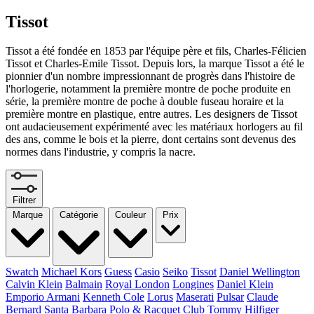
Tissot
Tissot a été fondée en 1853 par l'équipe père et fils, Charles-Félicien
Tissot et Charles-Emile Tissot. Depuis lors, la marque Tissot a été le
pionnier d'un nombre impressionnant de progrès dans l'histoire de
l'horlogerie, notamment la première montre de poche produite en
série, la première montre de poche à double fuseau horaire et la
première montre en plastique, entre autres. Les designers de Tissot
ont audacieusement expérimenté avec les matériaux horlogers au fil
des ans, comme le bois et la pierre, dont certains sont devenus des
normes dans l'industrie, y compris la nacre.
Filtrer
Marque
Catégorie
Couleur
Prix
Swatch
Michael Kors
Guess
Casio
Seiko
Tissot
Daniel Wellington
Calvin Klein
Balmain
Royal London
Longines
Daniel Klein
Emporio Armani
Kenneth Cole
Lorus
Maserati
Pulsar
Claude
Bernard
Santa Barbara Polo & Racquet Club
Tommy Hilfiger