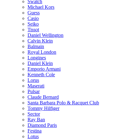
Swatch
Michael Kors
Guess
Casio
Seiko
Tissot
Daniel Wellington
Calvin Klein
Balmain
Royal London
Longines
Daniel Klein
Emporio Armani
Kenneth Cole
Lorus
Maserati
Pulsar
Claude Bernard
Santa Barbara Polo & Racquet Club
Tommy Hilfiger
Sector
Ray Ban
Diamond Paris
Festina
Lotus