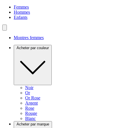
Femmes
Hommes
Enfants
Montres femmes
Acheter par couleur
Noir
Or
Or Rose
Argent
Rose
Rouge
Blanc
Acheter par marque