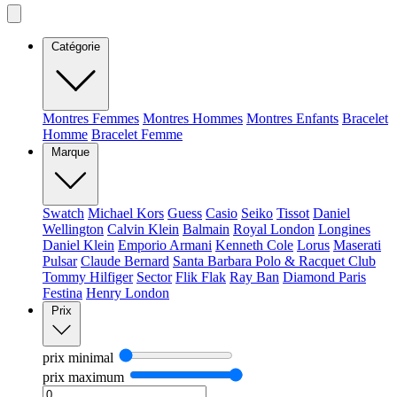
Catégorie
Montres Femmes
Montres Hommes
Montres Enfants
Bracelet
Homme
Bracelet Femme
Marque
Swatch
Michael Kors
Guess
Casio
Seiko
Tissot
Daniel
Wellington
Calvin Klein
Balmain
Royal London
Longines
Daniel Klein
Emporio Armani
Kenneth Cole
Lorus
Maserati
Pulsar
Claude Bernard
Santa Barbara Polo & Racquet Club
Tommy Hilfiger
Sector
Flik Flak
Ray Ban
Diamond Paris
Festina
Henry London
Prix
prix minimal
prix maximum