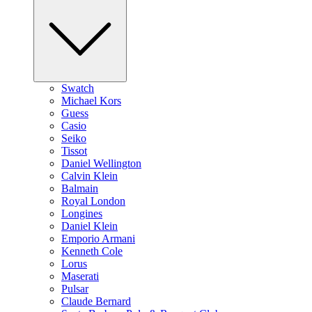
Swatch
Michael Kors
Guess
Casio
Seiko
Tissot
Daniel Wellington
Calvin Klein
Balmain
Royal London
Longines
Daniel Klein
Emporio Armani
Kenneth Cole
Lorus
Maserati
Pulsar
Claude Bernard