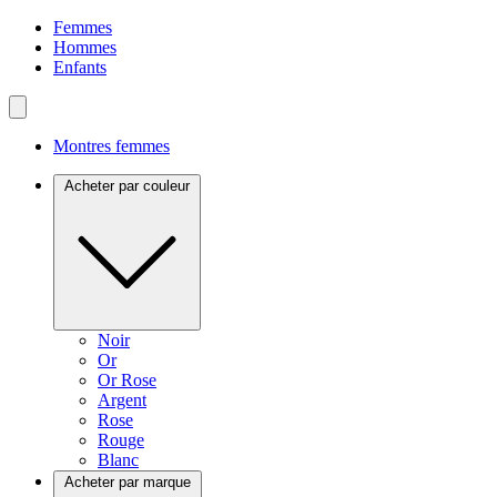
Femmes
Hommes
Enfants
Montres femmes
Acheter par couleur
Noir
Or
Or Rose
Argent
Rose
Rouge
Blanc
Acheter par marque