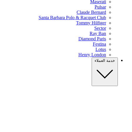
Maserati
Pulsar
Claude Bernard
Santa Barbara Polo & Racquet Club
Tommy Hilfiger
Sector
Ray Ban
Diamond Paris
Festina
Lotus
Henry London
خدمة العملاء