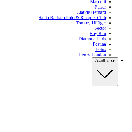
Maserati
Pulsar
Claude Bernard
Santa Barbara Polo & Racquet Club
Tommy Hilfiger
Sector
Ray Ban
Diamond Paris
Festina
Lotus
Henry London
خدمة العملاء